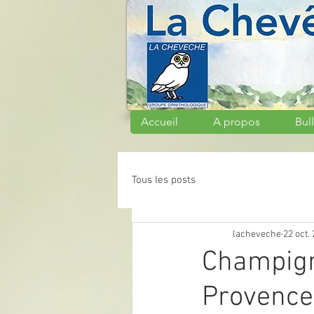
Accueil
A propos
Bull
Tous les posts
lacheveche
22 oct.
Champign
Provence