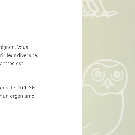
pignon. Vous 
r leur diversité. 
entrée est 
ns, le 
jeudi 28 
ir un organisme 