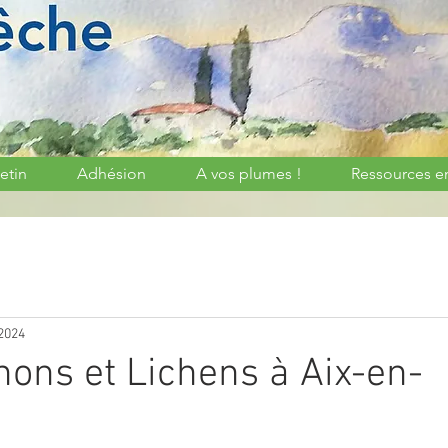
etin
Adhésion
A vos plumes !
Ressources e
 2024
ons et Lichens à Aix-en-