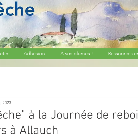
etin
Adhésion
A vos plumes !
Ressources e
s 2023
êche" à la Journée de reb
s à Allauch