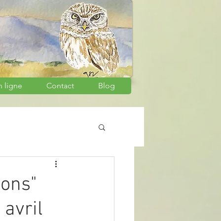
n ligne
Contact
Blog
cons"
 avril