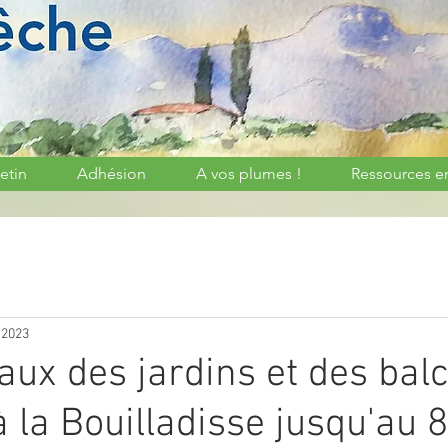
etin
Adhésion
A vos plumes !
Ressources e
 2023
aux des jardins et des bal
 la Bouilladisse jusqu'au 8