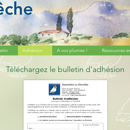
etin
Adhésion
A vos plumes !
Ressources e
Téléchargez
le bulletin d'adhésion